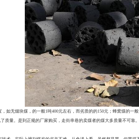
，如无烟块煤，的一般1吨400元左右，而劣质的的150元；蜂窝煤的一般1
视了质量。是到正规的厂家购买，走街串巷的卖煤者的煤大多质量不可靠