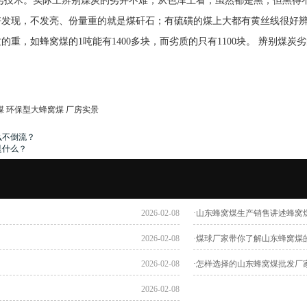
劣技术。实际上辨别煤炭的劣并不难，从色泽上看，虽然都是黑，但黑得
好发现，不发亮、份量重的就是煤矸石；有硫磺的煤上大都有黄丝线很好
重，如蜂窝煤的1吨能有1400多块，而劣质的只有1100块。
辨别煤炭劣
煤 环保型大蜂窝煤 厂房实景
么不倒流？
是什么？
2026-02-08
·山东蜂窝煤生产销售讲述蜂窝
2026-02-08
·煤球厂家带你了解山东蜂窝煤
2026-02-08
·怎样选择的山东蜂窝煤批发厂
2026-02-08