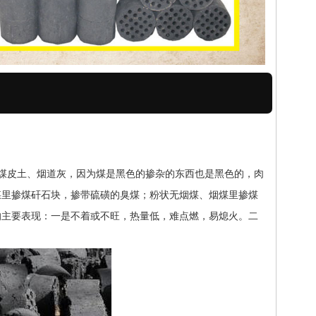
煤皮土、烟道灰，因为煤是黑色的掺杂的东西也是黑色的，肉
煤里掺煤矸石块，掺带硫磺的臭煤；粉状无烟煤、烟煤里掺煤
的主要表现：一是不着或不旺，热量低，难点燃，易熄火。二