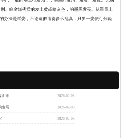
不同，一般的煤黑得发亮，；劣质的发污、发黄、发红。无烟
辨别。蜂窝煤劣质的发土黄或暗灰色，的墨黑发亮。从重量上
的办法是试烧，不论造假造得多么乱真，只要一烧便可分晓.
煤由来
2026-02-08
的发展
2026-02-08
家
2026-02-08