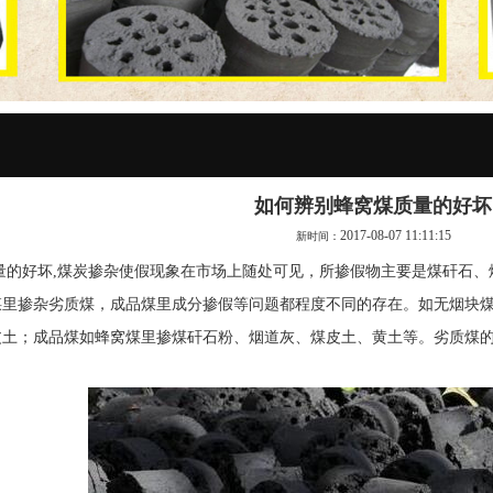
如何辨别蜂窝煤质量的好坏
2017-08-07 11:11:15
新时间：
的好坏,
煤炭掺杂使假现象在市场上随处可见，所掺假物主要是煤矸石、
煤里掺杂劣质煤，成品煤里成分掺假等问题都程度不同的存在。如无烟块
皮土；成品煤如蜂窝煤里掺煤矸石粉、烟道灰、煤皮土、黄土等。劣质煤