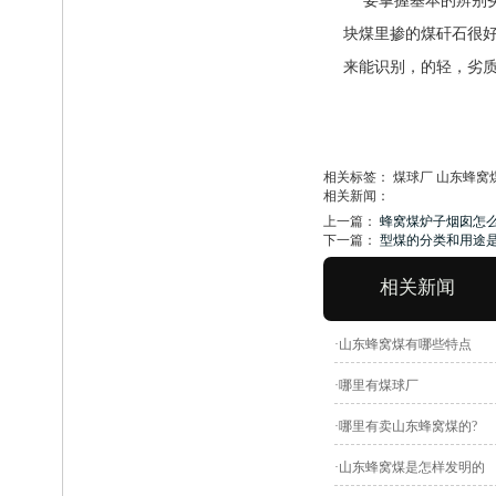
要掌握基本的辨别
块煤里掺的煤矸石很
来能识别，的轻，劣质的
相关标签： 煤球厂 山东蜂窝
相关新闻：
上一篇：
蜂窝煤炉子烟囱怎
下一篇：
型煤的分类和用途
相关新闻
·山东蜂窝煤有哪些特点
·哪里有煤球厂
·哪里有卖山东蜂窝煤的?
·山东蜂窝煤是怎样发明的