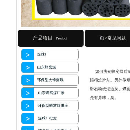
产品项目
页
>
常见问题
Product
煤球厂
山东蜂窝煤
如何辨别蜂窝煤质量
环保型大蜂窝煤
眼很难辨别。另外像
矸石粉或烟道灰、煤
山东蜂窝煤厂家
是有异味，臭。
环保型蜂窝煤供应
煤球厂批发