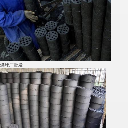
煤球厂批发