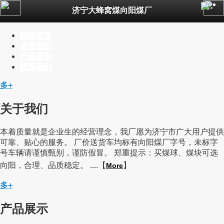
济宁大蜂窝煤向阳煤厂
公司简介
新闻资讯
网站主页
产品展示
关于我们
联系我们
产品展示
一键拨号
联系我们
多+
关于我们
本着质量就是企业生的经营理念，我厂愿为济宁市广大用户提供
可靠、贴心的服务。 厂价送货车均标有向阳煤厂字号，未标字
号车辆请谨慎甄别，谨防假冒。 郑重提示：买煤球、煤块可选
向阳，合理、品质稳定。 ....【
】
More
多+
产品展示