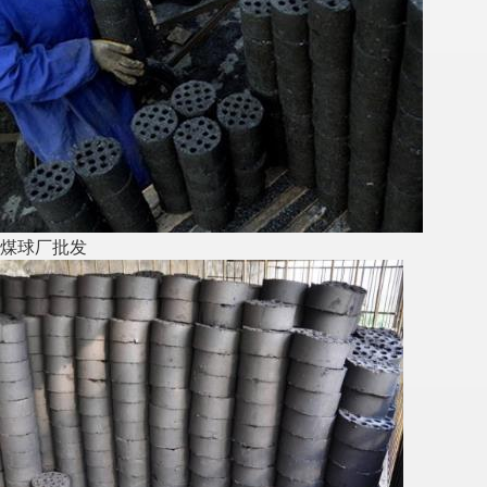
煤球厂批发