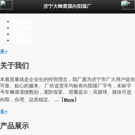
济宁大蜂窝煤向阳煤厂
公司简介
新闻资讯
网站主页
产品展示
关于我们
联系我们
产品展示
一键拨号
联系我们
多+
关于我们
本着质量就是企业生的经营理念，我厂愿为济宁市广大用户提供
可靠、贴心的服务。 厂价送货车均标有向阳煤厂字号，未标字
号车辆请谨慎甄别，谨防假冒。 郑重提示：买煤球、煤块可选
向阳，合理、品质稳定。 ....【
】
More
多+
产品展示