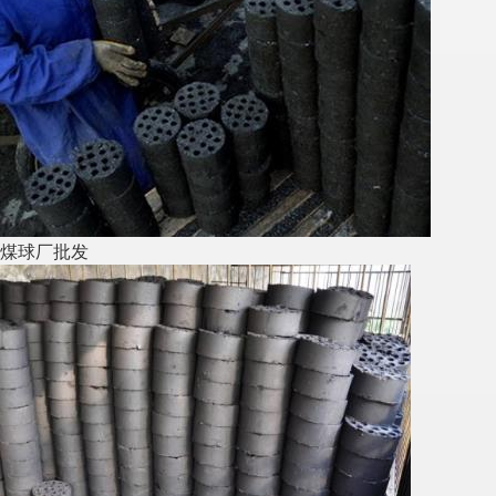
煤球厂批发