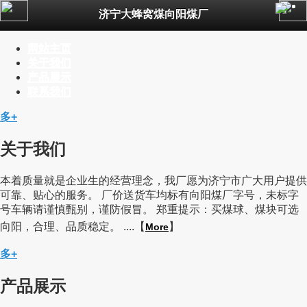
济宁大蜂窝煤向阳煤厂
公司简介
新闻资讯
网站主页
产品展示
关于我们
联系我们
产品展示
一键拨号
联系我们
多+
关于我们
本着质量就是企业生的经营理念，我厂愿为济宁市广大用户提供
可靠、贴心的服务。 厂价送货车均标有向阳煤厂字号，未标字
号车辆请谨慎甄别，谨防假冒。 郑重提示：买煤球、煤块可选
向阳，合理、品质稳定。 ....【
】
More
多+
产品展示