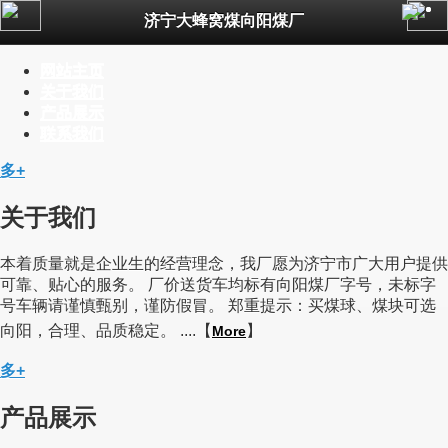
济宁大蜂窝煤向阳煤厂
公司简介
新闻资讯
网站主页
产品展示
关于我们
联系我们
产品展示
一键拨号
联系我们
多+
关于我们
本着质量就是企业生的经营理念，我厂愿为济宁市广大用户提供
可靠、贴心的服务。 厂价送货车均标有向阳煤厂字号，未标字
号车辆请谨慎甄别，谨防假冒。 郑重提示：买煤球、煤块可选
向阳，合理、品质稳定。 ....【
】
More
多+
产品展示