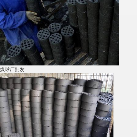
煤球厂批发